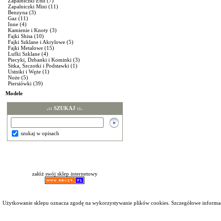
Zapalniczki Etui
(7)
Zapalniczki Mini
(11)
Benzyna
(3)
Gaz
(11)
Inne
(4)
Kamienie i Knoty
(3)
Fajki Shisa
(10)
Fajki Szklane i Akrylowe
(5)
Fajki Metalowe
(15)
Lufki Szklane
(4)
Piecyki, Dzbanki i Kominki
(3)
Sitka, Szczotki i Podstawki
(1)
Ustniki i Węże
(1)
Noże
(5)
Piersiówki
(39)
Modele
.:: SZUKAJ ::.
szukaj w opisach
załóż swój sklep internetowy
Użytkowanie sklepu oznacza zgodę na wykorzystywanie plików cookies. Szczegółowe inform