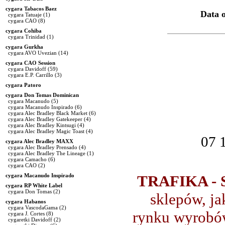
cygara Tabacos Baez
Data o
cygara Tatuaje
(1)
cygara CAO
(8)
cygara Cohiba
cygara Trinidad
(1)
cygara Gurkha
cygara AVO Uvezian
(14)
cygara CAO Session
cygara Davidoff
(59)
cygara E.P. Carrillo
(3)
cygara Patoro
cygara Don Tomas Dominican
cygara Macanudo
(5)
cygara Macanudo Inspirado
(6)
cygara Alec Bradley Black Market
(6)
cygara Alec Bradley Gatekeeper
(4)
cygara Alec Bradley Kintsugi
(4)
cygara Alec Bradley Magic Toast
(4)
07 
cygara Alec Bradley MAXX
cygara Alec Bradley Prensado
(4)
cygara Alec Bradley The Lineage
(1)
cygara Camacho
(6)
cygara CAO
(2)
cygara Macanudo Inspirado
TRAFIKA - S
cygara RP White Label
cygara Don Tomas
(2)
sklepów, ja
cygara Habanos
cygara VascodaGama
(2)
rynku wyrobów
cygara J. Cortes
(8)
cygaretki Davidoff
(2)