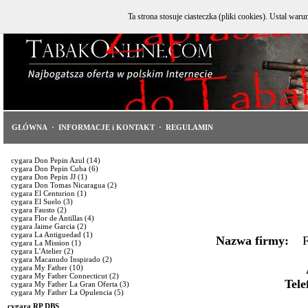
Ta strona stosuje ciasteczka (pliki cookies). Ustal w
GŁÓWNA
·
INFORMACJE i KONTAKT
·
REGULAMIN
cygara Don Pepin Azul
(14)
cygara Don Pepin Cuba
(6)
cygara Don Pepin JJ
(1)
cygara Don Tomas Nicaragua
(2)
cygara El Centurion
(1)
cygara El Suelo
(3)
cygara Fausto
(2)
cygara Flor de Antillas
(4)
cygara Jaime Garcia
(2)
cygara La Antiguedad
(1)
Nazwa firmy:
FI
cygara La Mission
(1)
cygara L'Atelier
(2)
cygara Macanudo Inspirado
(2)
cygara My Father
(10)
cygara My Father Connecticut
(2)
Tele
cygara My Father La Gran Oferta
(3)
cygara My Father La Opulencia
(5)
cygara RP DBS