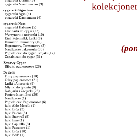
cygaretki Djarum
(6)
kolekcjoner
cygaretki Scandinavian
(9)
cygaretki Signature
cygaretki Agio
(4)
cygaretki Dannemann
(4)
cygaretki Neos
cygaretki Habanos
(5)
Obcinarki do cygar
(22)
Wyrzynarki i nożyczki
(10)
Etui, Pojemniki, Lufki
(8)
Humidor , humidory
(49)
(pon
Higrometry, Termometry
(3)
Nawilżacze i akcesoria
(38)
Popielniczki do cygar i stojaki
(17)
Zapalniczki do cygar
(31)
Zestawy Cygar
Bibułki papierosowe
(28)
Dodatki
Filtry papierosowe
(10)
Gilzy papierosowe
(21)
Lufki i Akcesoria
(8)
Młynki do tytoniu
(9)
Nabijarki i Zwijarki
(26)
Papierośnice i Etui
(36)
Nawilżacze
(1)
Popielniczki Papierosowe
(6)
fajki Aldo Morelli
(1)
fajki Bróg
(3)
fajki Falcon
(5)
fajki Stanwell
(8)
fajki Inne
(1)
fajki Capitello
(3)
fajki Passatore
(1)
fajki Bróg
(10)
fajki B&B
(1)