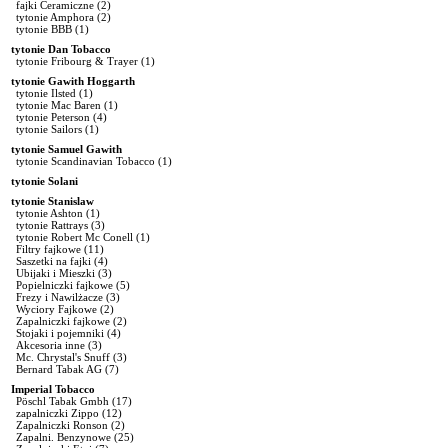
fajki Ceramiczne
(2)
tytonie Amphora
(2)
tytonie BBB
(1)
tytonie Dan Tobacco
tytonie Fribourg & Trayer
(1)
tytonie Gawith Hoggarth
tytonie Ilsted
(1)
tytonie Mac Baren
(1)
tytonie Peterson
(4)
tytonie Sailors
(1)
tytonie Samuel Gawith
tytonie Scandinavian Tobacco
(1)
tytonie Solani
tytonie Stanislaw
tytonie Ashton
(1)
tytonie Rattrays
(3)
tytonie Robert Mc Conell
(1)
Filtry fajkowe
(11)
Saszetki na fajki
(4)
Ubijaki i Mieszki
(3)
Popielniczki fajkowe
(5)
Frezy i Nawilżacze
(3)
Wyciory Fajkowe
(2)
Zapalniczki fajkowe
(2)
Stojaki i pojemniki
(4)
Akcesoria inne
(3)
Mc. Chrystal's Snuff
(3)
Bernard Tabak AG
(7)
Imperial Tobacco
Pöschl Tabak Gmbh
(17)
zapalniczki Zippo
(12)
Zapalniczki Ronson
(2)
Zapalni. Benzynowe
(25)